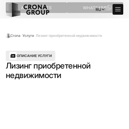
ALL PROJECTS
WHATSAPP
RU
Crona
Услуги
Лизинг приобретенной недвижимости
ОПИСАНИЕ УСЛУГИ
Лизинг приобретенной
недвижимости