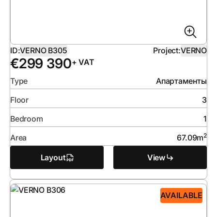
ID:
VERNO B305
Project:
VERNO
€
299 390
+ VAT
Type
Апартаменты
Floor
3
Bedroom
1
2
Area
67.09
m
Layout
View
AVAILABLE