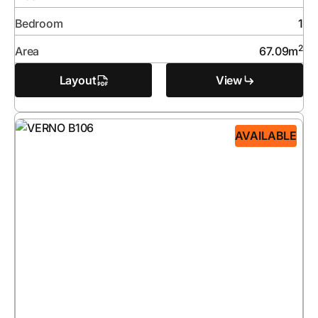
Bedroom
1
2
Area
67.09
m
Layout
View
AVAILABLE