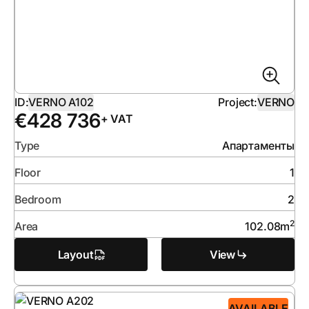
ID:
VERNO A102
Project:
VERNO
€
428 736
+ VAT
Type
Апартаменты
Floor
1
Bedroom
2
2
Area
102.08
m
Layout
View
AVAILABLE