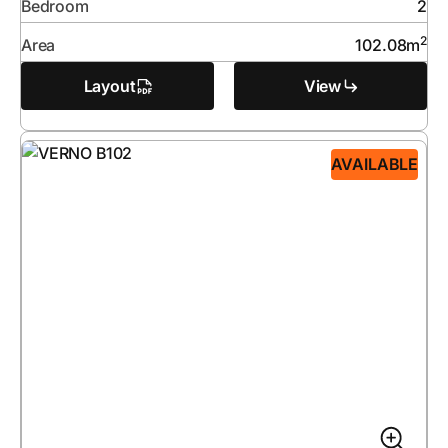
Bedroom
2
2
Area
102.08
m
Layout
View
AVAILABLE