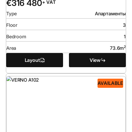
€
316 480
+ VAT
Type
Апартаменты
Floor
3
Bedroom
1
2
Area
73.6
m
Layout
View
AVAILABLE