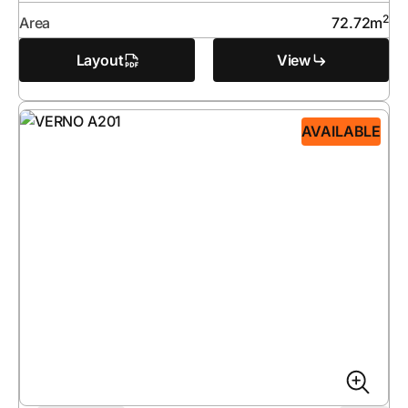
2
Area
72.72
m
Layout
View
AVAILABLE