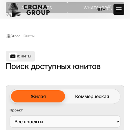
ALL PROJECTS
WHATSAPP
RU
Crona
Юниты
ЮНИТЫ
Поиск доступных юнитов
Жилая
Коммерческая
Проект