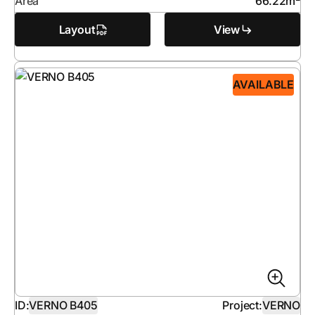
Area
66.22
m
Layout
View
AVAILABLE
ID:
VERNO B405
Project:
VERNO