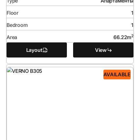
Type
Апартаменты
Floor
1
Bedroom
1
2
Area
66.22
m
Layout
View
AVAILABLE