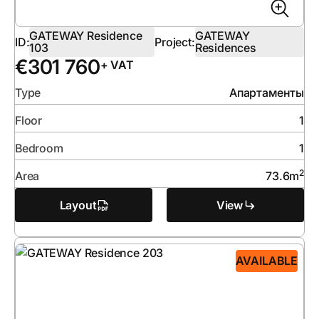
GATEWAY Residence
GATEWAY
ID:
Project:
103
Residences
€
301 760
+ VAT
Type
Апартаменты
Floor
1
Bedroom
1
2
Area
73.6
m
Layout
View
AVAILABLE