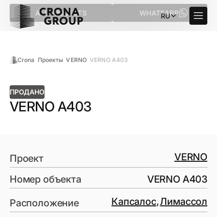
ALL PROJECTS
WHATSAPP
RU
Crona
Проекты
VERNO
VERNO A403
ПРОДАНО
VERNO A403
VERNO
Проект
Номер объекта
VERNO A403
Капсалос
,
Лимассол
Расположение