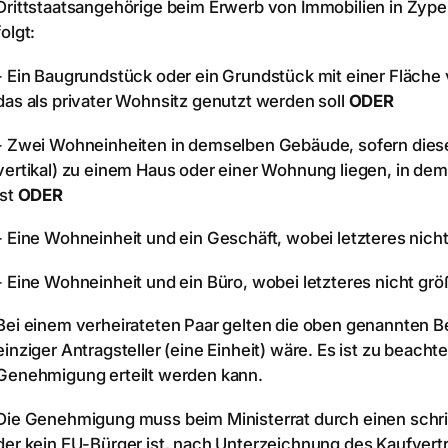
Drittstaatsangehörige beim Erwerb von Immobilien in Zyp
folgt:
- Ein Baugrundstück oder ein Grundstück mit einer Fläch
das als privater Wohnsitz genutzt werden soll
ODER
- Zwei Wohneinheiten in demselben Gebäude, sofern diese 
vertikal) zu einem Haus oder einer Wohnung liegen, in de
ist
ODER
- Eine Wohneinheit und ein Geschäft, wobei letzteres nicht
- Eine Wohneinheit und ein Büro, wobei letzteres nicht größ
Bei einem verheirateten Paar gelten die oben genannten Be
einziger Antragsteller (eine Einheit) wäre. Es ist zu beacht
Genehmigung erteilt werden kann.
Die Genehmigung muss beim Ministerrat durch einen schrif
der kein EU-Bürger ist, nach Unterzeichnung des Kaufvert