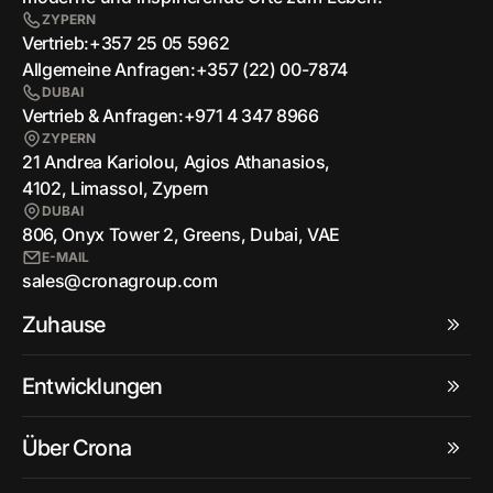
ZYPERN
Vertrieb:
+357 25 05 5962
Allgemeine Anfragen:
+357 (22) 00-7874
DUBAI
Vertrieb & Anfragen:
+971 4 347 8966
ZYPERN
21 Andrea Kariolou, Agios Athanasios,
4102, Limassol, Zypern
DUBAI
806, Onyx Tower 2, Greens, Dubai, VAE
E-MAIL
sales@cronagroup.com
Zuhause
Entwicklungen
Über Crona