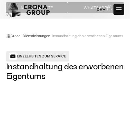
ALLE PROJEKTE
WHATSAPP
DE
Crona
Dienstleistungen
Instandhaltung des erworbenen Eigentums
EINZELHEITEN ZUM SERVICE
Instandhaltung des erworbenen
Eigentums