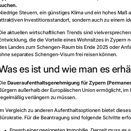
suchen.
Niedrige Steuern, ein günstiges Klima und ein hohes Maß 
attraktiven Investitionsstandort, sondern auch zu einem i
Die aktuellen wirtschaftlichen Trends sind vielverspreche
Entwicklung, die die Vorteile eines Wohnsitzes in Zypern n
des Landes zum Schengen-Raum bis Ende 2025 oder Anfan
ohne separates Schengen-Visum frei reisen können.
Was es ist und wie man es erhä
Die
Daueraufenthaltsgenehmigung für Zypern (Permanen
Bürgern außerhalb der Europäischen Union ermöglicht, im L
regelmäßig verlängern zu müssen.
Im Vergleich zu anderen Aufenthaltsoptionen bietet dieses
Bürokratie. Für die Beantragung sind folgende Schritte erfo
Erwerb einer geeigneten Immobilie. Derzeit muss es 