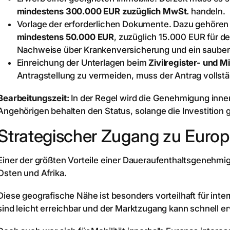
mindestens 300.000 EUR zuzüglich MwSt.
handeln.
Vorlage der erforderlichen Dokumente. Dazu gehöre
mindestens 50.000 EUR
, zuzüglich 15.000 EUR für d
Nachweise über Krankenversicherung und ein sauber
Einreichung der Unterlagen beim
Zivilregister- und 
Antragstellung zu vermeiden, muss der Antrag vollstä
Bearbeitungszeit:
In der Regel wird die Genehmigung inne
Angehörigen behalten den Status, solange die Investition g
Strategischer Zugang zu Euro
Einer der größten Vorteile einer Daueraufenthaltsgenehmi
Osten und Afrika.
Diese geografische Nähe ist besonders vorteilhaft für inte
sind leicht erreichbar und der Marktzugang kann schnell e