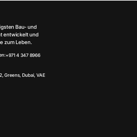
sigsten Bau- und
t entwickelt und
te zum Leben.
en:
+971 4 347 8966
2, Greens, Dubai, VAE