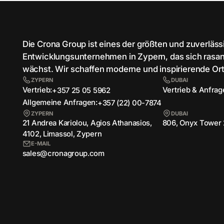
Die Crona Group ist eines der größten und zuverläs
Entwicklungsunternehmen in Zypern, das sich rasan
wächst. Wir schaffen moderne und inspirierende Or
ZYPERN
DUBAI
Vertrieb:
Vertrieb & Anfrag
+357 25 05 5962
Allgemeine Anfragen:
+357 (22) 00-7874
ZYPERN
DUBAI
21 Andrea Kariolou, Agios Athanasios,
806, Onyx Tower 
4102, Limassol, Zypern
E-MAIL
sales@cronagroup.com