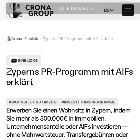
ALLE PROJEKTE
DE
Crona
Einblicke
Zyperns PR-Programm mit AIFs erklärt
EINBLICKE
Zyperns PR-Programm mit AIFs
erklärt
#
WOHNSITZ UND UMZUG
#
INVESTITIONSPROGRAMME
Erwerben Sie einen Wohnsitz in Zypern, indem
Sie mehr als 300.000€ in Immobilien,
Unternehmensanteile oder AIFs investieren —
ohne Mehrwertsteuer, Transfergebühren oder