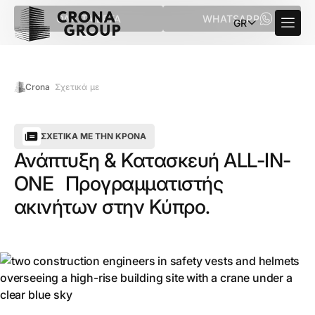
ΌΛΑ ΤΑ ΈΡΓΑ
WHATSAPP
GR
Crona
Σχετικά με
ΣΧΕΤΙΚΆ ΜΕ ΤΗΝ ΚΡΌΝΑ
Ανάπτυξη & Κατασκευή ALL-IN-
ONE Προγραμματιστής
ακινήτων στην Κύπρο.