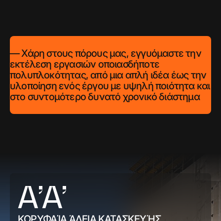
— Χάρη στους πόρους μας, εγγυόμαστε την
εκτέλεση εργασιών οποιασδήποτε
πολυπλοκότητας, από μια απλή ιδέα έως την
υλοποίηση ενός έργου με υψηλή ποιότητα και
στο συντομότερο δυνατό χρονικό διάστημα
A’A’
ΚΟΡΥΦΑΊΑ ΆΔΕΙΑ ΚΑΤΑΣΚΕΥΉΣ