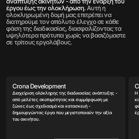
ανάπτυξης ακινήτων - από την έναρξη του
έργου έως την ολοκλήρωση.
Αυτή η
ολοκληρωμένη δομή μας επιτρέπει να
διατηρούμε τον απόλυτο έλεγχο σε κάθε
φάση της διαδικασίας, διασφαλίζοντας τα
υψηλότερα πρότυπα χωρίς να βασιζόμαστε
σε τρίτους εργολάβους.
Crona Development
C
Διαχείριση ολόκληρης της διαδικασίας ανάπτυξης -
Η
από μελέτες σκοπιμότητας και συμμόρφωση με
κ
ζώνες έως σχεδιασμό και κατασκευή -
φ
δημιουργώντας έργα που μεγιστοποιούν την αξία
έ
του ακινήτου.