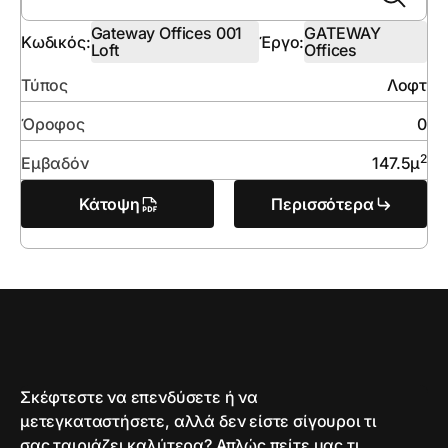
Gateway Offices 001
GATEWAY
Κωδικός:
Έργο:
Loft
Offices
Τύπος
Λοφτ
Όροφος
0
2
Εμβαδόν
147.5
μ
Κάτοψη
Περισσότερα
Σκέφτεστε να επενδύσετε ή να
μετεγκαταστήσετε, αλλά δεν είστε σίγουροι τι
σας ταιριάζει καλύτερα? Απλώς πείτε μας τι