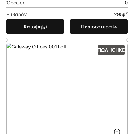
Όροφος
0
2
Εμβαδόν
295
μ
Κάτοψη
Περισσότερα
ΠΩΛΉΘΗΚΕ