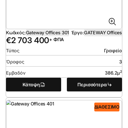
Κωδικός:
Gateway Offices 301
Έργο:
GATEWAY Offices
€
2 703 400
+ ΦΠΑ
Τύπος
Γραφείο
Όροφος
3
2
Εμβαδόν
386.2
μ
Κάτοψη
Περισσότερα
ΔΙΑΘΈΣΙΜΟ