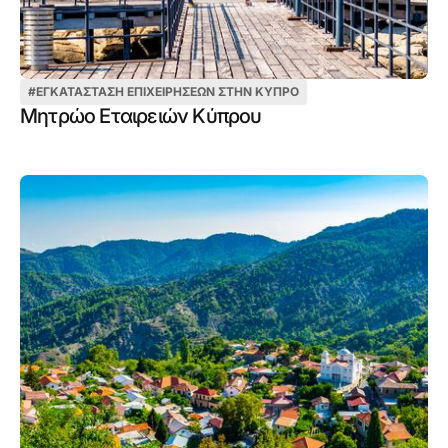
#
ΕΓΚΑΤΆΣΤΑΣΗ ΕΠΙΧΕΙΡΉΣΕΩΝ ΣΤΗΝ ΚΎΠΡΟ
Μητρώο Εταιρειών Κύπρου