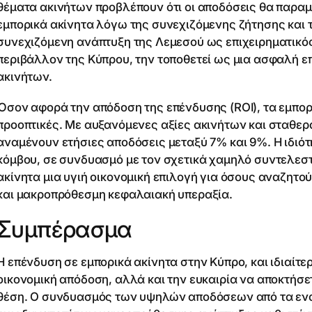
θέματα ακινήτων προβλέπουν ότι οι αποδόσεις θα παραμ
εμπορικά ακίνητα λόγω της συνεχιζόμενης ζήτησης και 
συνεχιζόμενη ανάπτυξη της Λεμεσού ως επιχειρηματικός
περιβάλλον της Κύπρου, την τοποθετεί ως μια ασφαλή ε
ακινήτων.
Όσον αφορά την απόδοση της επένδυσης (ROI), τα εμπο
προοπτικές. Με αυξανόμενες αξίες ακινήτων και σταθερά
αναμένουν ετήσιες αποδόσεις μεταξύ 7% και 9%. Η ιδιότ
κόμβου, σε συνδυασμό με τον σχετικά χαμηλό συντελεστ
ακίνητα μια υγιή οικονομική επιλογή για όσους αναζητ
και μακροπρόθεσμη κεφαλαιακή υπεραξία.
Συμπέρασμα
Η επένδυση σε εμπορικά ακίνητα στην Κύπρο, και ιδιαίτε
οικονομική απόδοση, αλλά και την ευκαιρία να αποκτήσετ
θέση. Ο συνδυασμός των υψηλών αποδόσεων από τα ενο