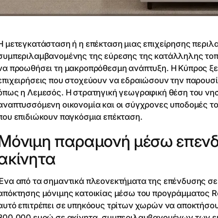
Η μετεγκατάσταση ή η επέκταση μιας επιχείρησης περιλ
συμπεριλαμβανομένης της εύρεσης της κατάλληλης τοπο
να προωθήσει τη μακροπρόθεσμη ανάπτυξη. Η Κύπρος ξε
επιχειρήσεις που στοχεύουν να εδραιώσουν την παρουσί
όπως η Λεμεσός. Η στρατηγική γεωγραφική θέση του νησ
αναπτυσσόμενη οικονομία και οι σύγχρονες υποδομές το 
που επιδιώκουν παγκόσμια επέκταση.
Μόνιμη παραμονή μέσω επενδ
ακίνητα
Ένα από τα σημαντικά πλεονεκτήματα της επένδυσης σε 
απόκτησης μόνιμης κατοικίας μέσω του προγράμματος R
αυτό επιτρέπει σε υπηκόους τρίτων χωρών να αποκτήσου
300.000 ευρώ σε ακίνητα, συμπεριλαμβανομένων των εμ