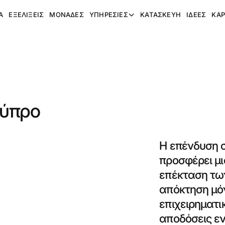
A
ΕΞΕΛΊΞΕΙΣ
ΜΟΝΆΔΕΣ
ΥΠΗΡΕΣΊΕΣ
ΚΑΤΑΣΚΕΥΉ
ΙΔΈΕΣ
ΚΑΡ
Κύπρο
Η επένδυση 
προσφέρει μι
επέκταση των
απόκτηση μόν
επιχειρηματι
αποδόσεις εν