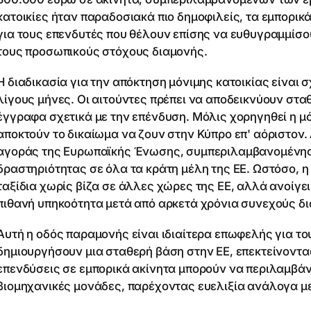
κατοικίες ήταν παραδοσιακά πιο δημοφιλείς, τα εμπορικά
για τους επενδυτές που θέλουν επίσης να ευθυγραμμίσου
τους προσωπικούς στόχους διαμονής.
Η διαδικασία για την απόκτηση μόνιμης κατοικίας είναι 
λίγους μήνες. Οι αιτούντες πρέπει να αποδεικνύουν στα
έγγραφα σχετικά με την επένδυση. Μόλις χορηγηθεί η μόν
αποκτούν το δικαίωμα να ζουν στην Κύπρο επ' αόριστον
αγοράς της Ευρωπαϊκής Ένωσης, συμπεριλαμβανομένης 
δραστηριότητας σε όλα τα κράτη μέλη της ΕΕ. Ωστόσο, η
ταξίδια χωρίς βίζα σε άλλες χώρες της ΕΕ, αλλά ανοίγε
πιθανή υπηκοότητα μετά από αρκετά χρόνια συνεχούς δ
Αυτή η οδός παραμονής είναι ιδιαίτερα επωφελής για το
δημιουργήσουν μια σταθερή βάση στην ΕΕ, επεκτείνοντα
επενδύσεις σε εμπορικά ακίνητα μπορούν να περιλαμβά
βιομηχανικές μονάδες, παρέχοντας ευελιξία ανάλογα με