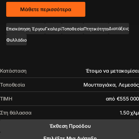
Μάθετε περισσότερα
Διατάξεις
Επισκόπηση Έργου
Γκαλερί
Τοποθεσία
Πτητικότητα
Φυλλάδιο
Κατάσταση
Έτοιμο να μετακομίσει
Τοποθεσία
Μουτταγιάκα
,
Λεμεσός
ΤΙΜΗ
από
€555 000
Στη θάλασσα
1.50 χλμ
Έκθεση Προόδου
Επιλέξτε Μια Διάταξη