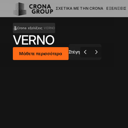
ΣΧΕΤΙΚΆ ΜΕ ΤΗΝ CRONA
ΕΞΕΛΊΞΕΙΣ
VERNO
Crona
εξελίξεις
VERNO
Στέγη
Μάθετε περισσότερα