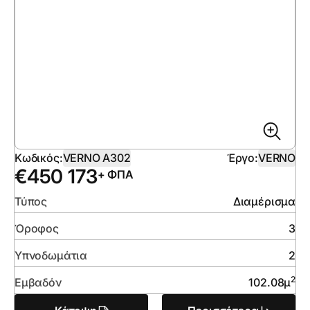
Κωδικός:
VERNO A302
Έργο:
VERNO
€
450 173
+ ΦΠΑ
Τύπος
Διαμέρισμα
Όροφος
3
Υπνοδωμάτια
2
2
Εμβαδόν
102.08
μ