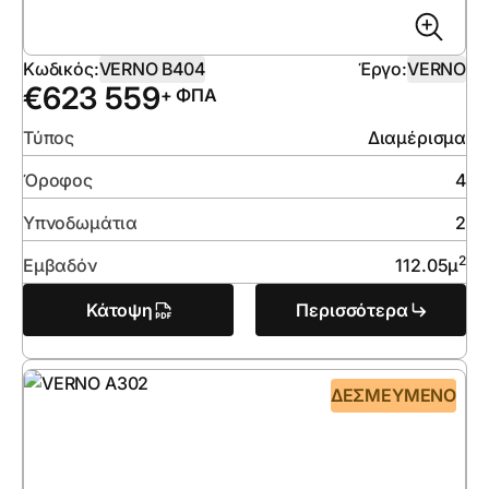
Κωδικός:
VERNO B404
Έργο:
VERNO
€
623 559
+ ΦΠΑ
Τύπος
Διαμέρισμα
Όροφος
4
Υπνοδωμάτια
2
2
Εμβαδόν
112.05
μ
Κάτοψη
Περισσότερα
ΔΕΣΜΕΥΜΈΝΟ