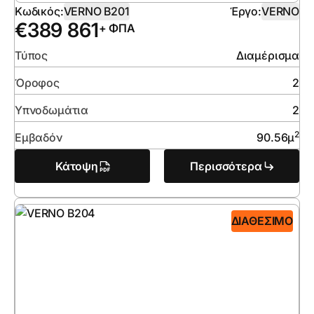
Κωδικός:
VERNO B201
Έργο:
VERNO
€
389 861
+ ΦΠΑ
Τύπος
Διαμέρισμα
Όροφος
2
Υπνοδωμάτια
2
2
Εμβαδόν
90.56
μ
Κάτοψη
Περισσότερα
ΔΙΑΘΈΣΙΜΟ