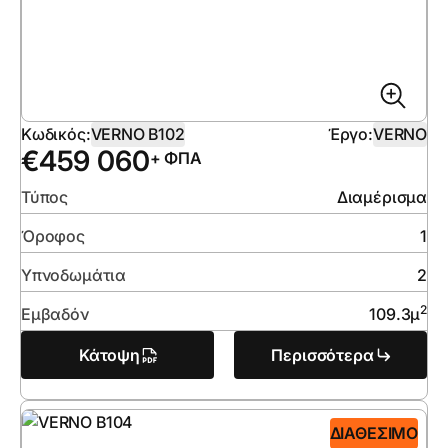
Κωδικός:
VERNO B102
Έργο:
VERNO
€
459 060
+ ΦΠΑ
Τύπος
Διαμέρισμα
Όροφος
1
Υπνοδωμάτια
2
2
Εμβαδόν
109.3
μ
Κάτοψη
Περισσότερα
ΔΙΑΘΈΣΙΜΟ