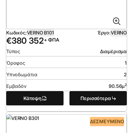
Κωδικός:
VERNO B101
Έργο:
VERNO
€
380 352
+ ΦΠΑ
Τύπος
Διαμέρισμα
Όροφος
1
Υπνοδωμάτια
2
2
Εμβαδόν
90.56
μ
Κάτοψη
Περισσότερα
ΔΕΣΜΕΥΜΈΝΟ