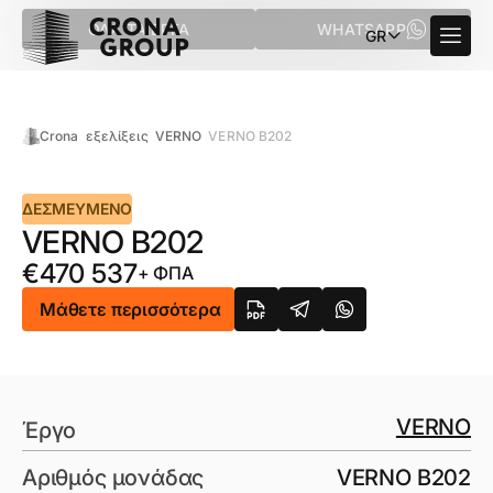
ΌΛΑ ΤΑ ΈΡΓΑ
WHATSAPP
GR
Crona
εξελίξεις
VERNO
VERNO B202
ΔΕΣΜΕΥΜΈΝΟ
VERNO B202
€
470 537
+ ΦΠΑ
Μάθετε περισσότερα
VERNO
Έργο
Αριθμός μονάδας
VERNO B202