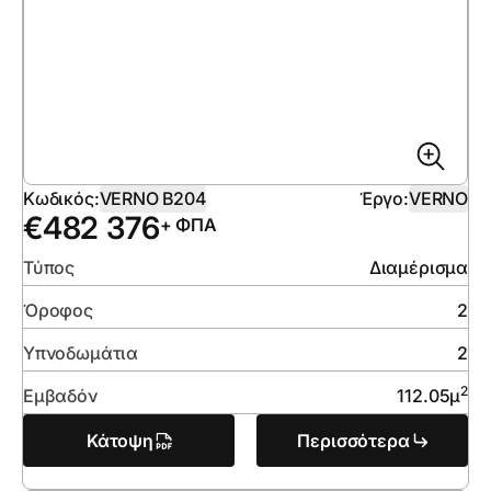
Κωδικός:
VERNO B204
Έργο:
VERNO
€
482 376
+ ΦΠΑ
Τύπος
Διαμέρισμα
Όροφος
2
Υπνοδωμάτια
2
2
Εμβαδόν
112.05
μ
Κάτοψη
Περισσότερα