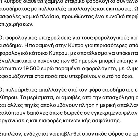
Η Κύπρος διαθέτει χαμηλό εταιρικό φορολογικό συντελ
εισοδήματος με πολλαπλές απαλλαγές και εκπτώσεις. Ως
ασφαλές νομικό πλαίσιο, προωθώντας ένα ευνοϊκό περιβ
επιχειρήσεων.
Οι φορολογικές υποχρεώσεις για τους φορολογικούς κατ
εισόδημα. Η παραμονή στην Κύπρο για περισσότερες από
φορολογικό κάτοικο Κύπρου, με αποτέλεσμα να υπόκειτα
Εναλλακτικά, ο κανόνας των 60 ημερών μπορεί επίσης να
κάτω των 19.500 ευρώ παραμένει αφορολόγητο, με κλι
εφαρμόζονται στα ποσά που υπερβαίνουν αυτό το όριο.
Οι πολυάριθμες απαλλαγές από τον φόρο εισοδήματος ε
Κύπρου. Τα μερίσματα, οι αμοιβές από την απασχόληση σ
και άλλες πηγές απολαμβάνουν πλήρη ή μερική απαλλαγ
καλύπτουν δαπάνες όπως δωρεές σε εγκεκριμένα φιλανθ
οργανώσεις και εισφορές κοινωνικής ασφάλισης.
Επιπλέον, ενδέχεται να επιβληθεί αμυντικός φόρος σε ο