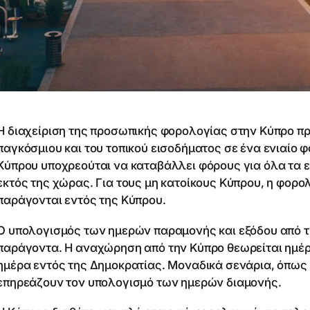
Η διαχείριση της προσωπικής φορολογίας στην Κύπρο π
παγκόσμιου και του τοπικού εισοδήματος σε ένα ενιαίο 
Κύπρου υποχρεούται να καταβάλλει φόρους για όλα τα ει
εκτός της χώρας. Για τους μη κατοίκους Κύπρου, η φορ
παράγονται εντός της Κύπρου.
Ο υπολογισμός των ημερών παραμονής και εξόδου από τ
παράγοντα. Η αναχώρηση από την Κύπρο θεωρείται ημέρα
ημέρα εντός της Δημοκρατίας. Μοναδικά σενάρια, όπως 
επηρεάζουν τον υπολογισμό των ημερών διαμονής.