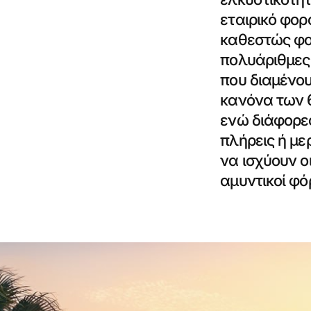
εταιρικό φορ
καθεστώς φορ
πολυάριθμες 
που διαμένο
κανόνα των 
ενώ διάφορε
πλήρεις ή με
να ισχύουν ο
αμυντικοί φό