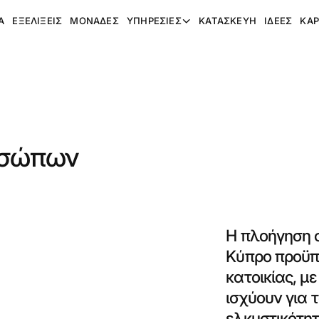
A
ΕΞΕΛΊΞΕΙΣ
ΜΟΝΆΔΕΣ
ΥΠΗΡΕΣΊΕΣ
ΚΑΤΑΣΚΕΥΉ
ΙΔΈΕΣ
ΚΑΡ
οσώπων
Η πλοήγηση 
Κύπρο προϋπ
κατοικίας, μ
ισχύουν για 
ελκυστικότητ