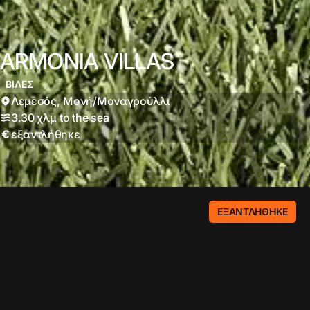
ARMONIA VILLAS
ΒΊΛΕΣ
Λεμεσός
,
Μονή/Μοναγρούλλι
3.30 χλμ
to the sea
εξαντλήθηκε
View project
ΕΞΑΝΤΛΉΘΗΚΕ