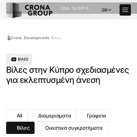
c
ΌΛΑ ΤΑ ΈΡΓΑ
GR
Crona
Developments
Βίλες
ΒΊΛΕΣ
Βίλες στην Κύπρο σχεδιασμένες
για εκλεπτυσμένη άνεση
All
Διαμερισματα
Γραφεία
Βίλες
Οικιστικά συγκροτήματα