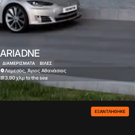
ARIADNE
ΔΙΑΜΕΡΙΣΜΑΤΑ
ΒΊΛΕΣ
Λεμεσός
,
Άγιος Αθανάσιος
3.90 χλμ
to the sea
View project
ΕΞΑΝΤΛΉΘΗΚΕ