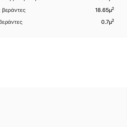
2
 βεράντες
18.65
μ
2
βεράντες
0.7
μ