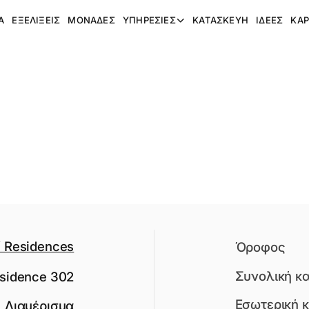
A
ΕΞΕΛΊΞΕΙΣ
ΜΟΝΆΔΕΣ
ΥΠΗΡΕΣΊΕΣ
ΚΑΤΑΣΚΕΥΉ
ΙΔΈΕΣ
ΚΑΡ
Residences
Όροφος
Συνολική κ
sidence 302
Εσωτερική 
Διαμέρισμα