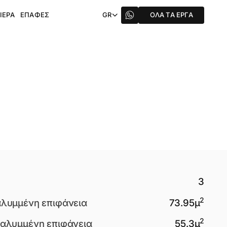
ΙΈΡΑ
ΕΠΑΦΈΣ
GR
ΌΛΑ ΤΑ ΈΡΓΑ
3
2
αλυμμένη επιφάνεια
73.95
μ
2
καλυμμένη επιφάνεια
55.3
μ