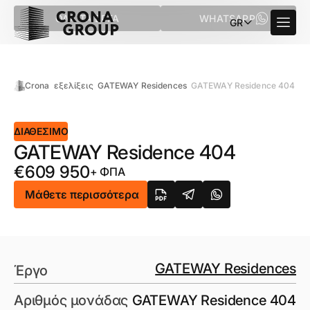
ΌΛΑ ΤΑ ΈΡΓΑ
WHATSAPP
GR
Crona
εξελίξεις
GATEWAY Residences
GATEWAY Residence 404
ΔΙΑΘΈΣΙΜΟ
GATEWAY Residence 404
€
609 950
+ ΦΠΑ
Μάθετε περισσότερα
GATEWAY Residences
Έργο
Αριθμός μονάδας
GATEWAY Residence 404