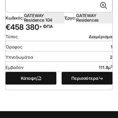
GATEWAY
GATEWAY
Κωδικός:
Έργο:
Residence 104
Residences
€
458 380
+ ΦΠΑ
Τύπος
Διαμέρισμα
Όροφος
1
Υπνοδωμάτια
2
2
Εμβαδόν
111.8
μ
Κάτοψη
Περισσότερα