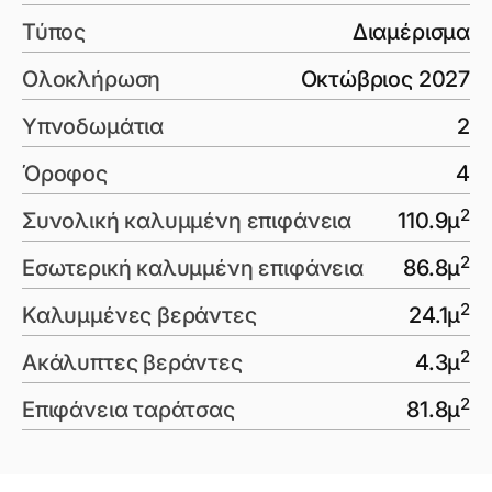
Τύπος
Διαμέρισμα
Ολοκλήρωση
Οκτώβριος 2027
Υπνοδωμάτια
2
Όροφος
4
2
Συνολική καλυμμένη επιφάνεια
110.9
μ
2
Εσωτερική καλυμμένη επιφάνεια
86.8
μ
2
Καλυμμένες βεράντες
24.1
μ
2
Ακάλυπτες βεράντες
4.3
μ
2
Επιφάνεια ταράτσας
81.8
μ