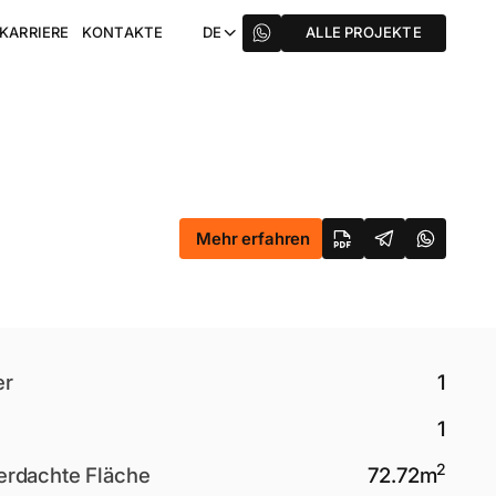
KARRIERE
KONTAKTE
DE
ALLE PROJEKTE
Mehr erfahren
er
1
1
2
rdachte Fläche
72.72
m