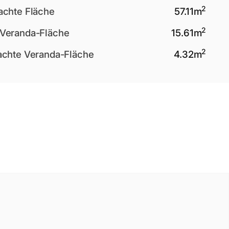
2
achte Fläche
57.11
m
2
Veranda-Fläche
15.61
m
2
achte Veranda-Fläche
4.32
m