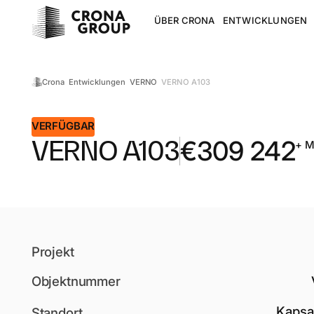
ÜBER CRONA
ENTWICKLUNGEN
VERNO A103
Crona
Entwicklungen
VERNO
VERFÜGBAR
VERNO A103
€
309 242
+ 
Projekt
Objektnummer
Kapsa
Standort