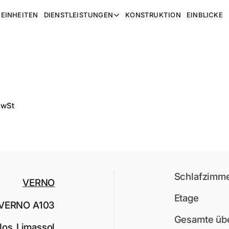
EINHEITEN
DIENSTLEISTUNGEN
KONSTRUKTION
EINBLICKE
MwSt
Schlafzimm
VERNO
Etage
VERNO A103
Gesamte übe
los
,
Limassol