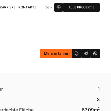
KARRIERE
KONTAKTE
DE
ALLE PROJEKTE
Mehr erfahren
er
1
3
2
rdachte Fläche
67.09
m