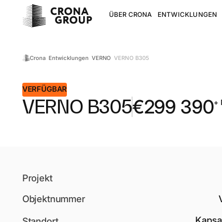
ÜBER CRONA
ENTWICKLUNGEN
VERNO B305
Crona
Entwicklungen
VERNO
VERFÜGBAR
VERNO B305
€
299 390
+
Projekt
Objektnummer
Kapsa
Standort