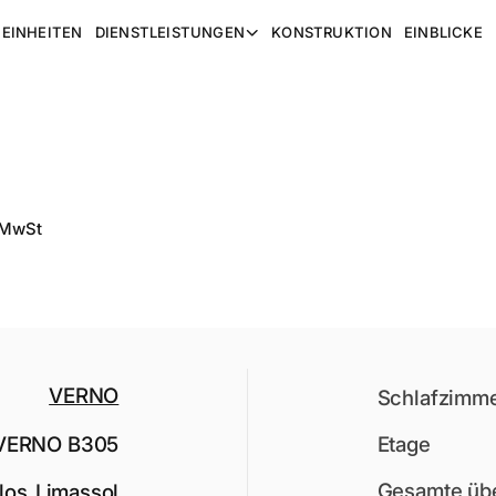
EINHEITEN
DIENSTLEISTUNGEN
KONSTRUKTION
EINBLICKE
 MwSt
VERNO
Schlafzimm
VERNO B305
Etage
Gesamte übe
los
,
Limassol