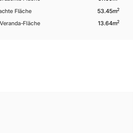
2
achte Fläche
53.45
m
2
Veranda-Fläche
13.64
m