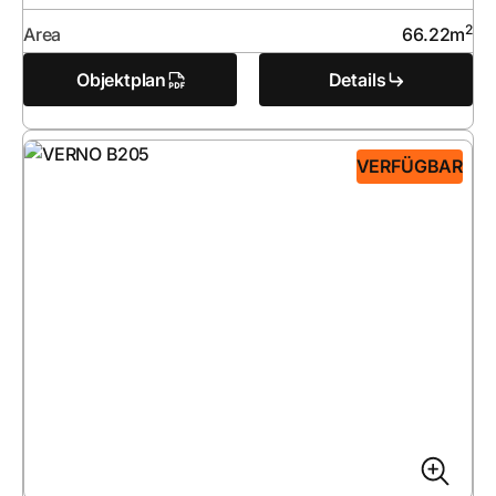
2
Area
66.22
m
Objektplan
Details
VERFÜGBAR