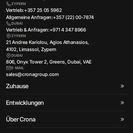
ZYPERN
Vertrieb:
+357 25 05 5962
Allgemeine Anfragen:
+357 (22) 00-7874
DUBAI
Vertrieb & Anfragen:
+971 4 347 8966
ZYPERN
21 Andrea Kariolou, Agios Athanasios,
4102, Limassol, Zypern
DUBAI
806, Onyx Tower 2, Greens, Dubai, VAE
E-MAIL
sales@cronagroup.com
Zuhause
Entwicklungen
Über Crona