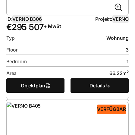
ID:
VERNO B306
Projekt:
VERNO
€
295 507
+ MwSt
Typ
Wohnung
Floor
3
Bedroom
1
2
Area
66.22
m
Objektplan
Details
VERFÜGBAR