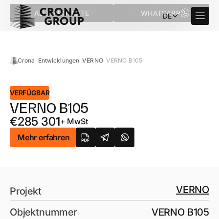
ALLE PROJEKTE
WHATSAPP
DE
Crona
Entwicklungen
VERNO
VERNO B105
VERFÜGBAR
VERNO B105
€
285 301
+ MwSt
Mehr erfahren
VERNO
Projekt
Objektnummer
VERNO B105