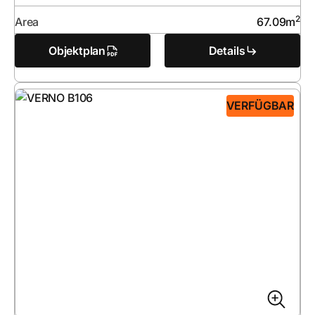
2
Area
67.09
m
Objektplan
Details
VERFÜGBAR