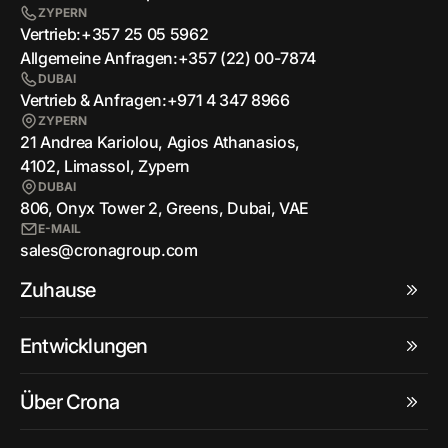
ZYPERN
Vertrieb:
+357 25 05 5962
Allgemeine Anfragen:
+357 (22) 00-7874
DUBAI
Vertrieb & Anfragen:
+971 4 347 8966
ZYPERN
21 Andrea Kariolou, Agios Athanasios,
4102, Limassol, Zypern
DUBAI
806, Onyx Tower 2, Greens, Dubai, VAE
E-MAIL
sales@cronagroup.com
Zuhause
Entwicklungen
Über Crona