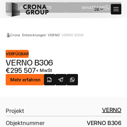
ALLE PROJEKTE
WHATSAPP
DE
Crona
Entwicklungen
VERNO
VERNO B306
VERFÜGBAR
VERNO B306
€
295 507
+ MwSt
Mehr erfahren
VERNO
Projekt
Objektnummer
VERNO B306